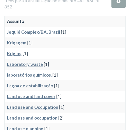
Itens para a visualização no momento 441-460 of
852
Assunto
Jequié Complex/BA, Brazil
[1]
Krigagem
[1]
Kriging
[1]
Laboratory waste
[1]
laboratórios químicos.
[1]
Lagoa de estabilização
[1]
Land use and land cover
[1]
Land use and Occupation
[1]
Land use and occupation
[2]
Land use planning
[1]