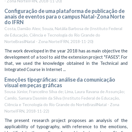
- Zona NorteIFRN
,
2018-11-20
)
Configuração de uma plataforma de publicação de
anais de eventos para o campus Natal-Zona Norte
do IFRN
Costa, Damião Alex; Souza, Natália Barbosa de
(
Instituto Federal
de Educação, Ciência e Tecnologia do Rio Grande do
NorteBrasilNatal - Zona NorteIFRN
,
2018-11-20
)
The work developed in the year 2018 has as main objective the
development of a tool to aid the extension project "FASES". For
that, we used the knowledge obtained in the Technical and
Integrated Course in Internet ...
Emoções tipográficas: análise da comunicação
visual em peças gráficas
Sousa Júnior, Francelino Silva de; Lima, Laura Ravana de Assunção;
Camilo, Samara Dasmim da Silva
(
Instituto Federal de Educação,
Ciência e Tecnologia do Rio Grande do NorteBrasilNatal - Zona
NorteIFRN
,
2018-11-22
)
The present research project proposes an analysis of the
applicability of typography, with reference to the emotions,