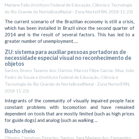
Mariane Felix
(
Instituto Federal de Educação, Ciência e Tecnologia
do Rio Grande do NorteBrasilNatal - Zona NorteIFRN
,
2018-11-23
)
The current scenario of the Brazilian economy is still a crisis,
which has been installed in Brazil since the second quarter of
2014 and is the result of several factors. This has led to a
greater number of unemployment, ...
ZU: sistema para auxiliar pessoas portadoras de
necessidade especial visual no reconhecimento de
objetos
Santos, Bruno Tavares dos; Dantas, Marcos Filipe Garcia; Silva, João
Pedro de Souza e
(
Instituto Federal de Educação, Ciência e
Tecnologia do Rio Grande do NorteBrasilNatal - Zona NorteIFRN
,
2018-11-23
)
Integrants of the community of visually impaired people face
constant problems with locomotion and have remained
dependent on tools that are mostly limited (such as high prices
for guide dogs) and analog (such as walking ...
Bucho cheio
Oliveira, Clenylson Perycles; Santos, Sara Mariana dos; Fernandes,