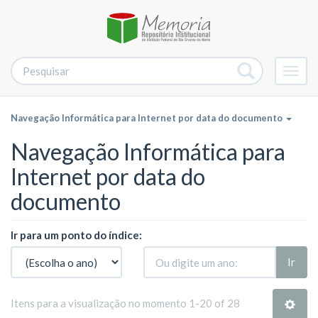
Alter
nave
Navegação Informática para Internet por data do documento
Navegação Informática para
Internet por data do
documento
Ir para um ponto do índice:
Ir
Itens para a visualização no momento 1-20 of 28