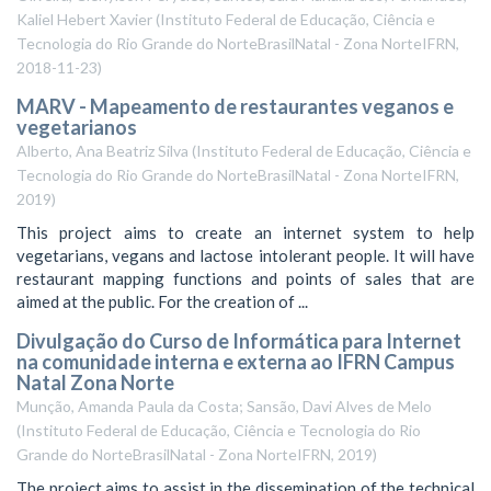
Kaliel Hebert Xavier
(
Instituto Federal de Educação, Ciência e
Tecnologia do Rio Grande do NorteBrasilNatal - Zona NorteIFRN
,
2018-11-23
)
MARV - Mapeamento de restaurantes veganos e
vegetarianos
Alberto, Ana Beatriz Silva
(
Instituto Federal de Educação, Ciência e
Tecnologia do Rio Grande do NorteBrasilNatal - Zona NorteIFRN
,
2019
)
This project aims to create an internet system to help
vegetarians, vegans and lactose intolerant people. It will have
restaurant mapping functions and points of sales that are
aimed at the public. For the creation of ...
Divulgação do Curso de Informática para Internet
na comunidade interna e externa ao IFRN Campus
Natal Zona Norte
Munção, Amanda Paula da Costa; Sansão, Davi Alves de Melo
(
Instituto Federal de Educação, Ciência e Tecnologia do Rio
Grande do NorteBrasilNatal - Zona NorteIFRN
,
2019
)
The project aims to assist in the dissemination of the technical