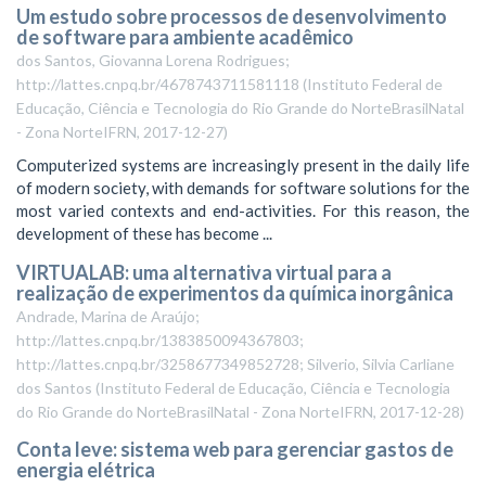
Um estudo sobre processos de desenvolvimento
de software para ambiente acadêmico
dos Santos, Giovanna Lorena Rodrigues;
http://lattes.cnpq.br/4678743711581118
(
Instituto Federal de
Educação, Ciência e Tecnologia do Rio Grande do NorteBrasilNatal
- Zona NorteIFRN
,
2017-12-27
)
Computerized systems are increasingly present in the daily life
of modern society, with demands for software solutions for the
most varied contexts and end-activities. For this reason, the
development of these has become ...
VIRTUALAB: uma alternativa virtual para a
realização de experimentos da química inorgânica
Andrade, Marina de Araújo;
http://lattes.cnpq.br/1383850094367803;
http://lattes.cnpq.br/3258677349852728; Silverio, Silvia Carliane
dos Santos
(
Instituto Federal de Educação, Ciência e Tecnologia
do Rio Grande do NorteBrasilNatal - Zona NorteIFRN
,
2017-12-28
)
Conta leve: sistema web para gerenciar gastos de
energia elétrica