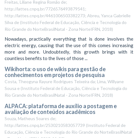
Freitas, Liliane Regina Romão de;
http://lattes.cnpq.br/7726576493879541;
http://lattes.cnpq.br/4461006503382273; Abreu, Yanca Gabrielle
Silva de
(
Instituto Federal de Educação, Ciência e Tecnologia do
Rio Grande do NorteBrasilNatal - Zona NorteIFRN
,
2018
)
Nowadays, practically everything that is done involves the
electric energy, causing that the use of this comes increasing
more and more. Undoubtedly, this growth brings with it
countless benefits to the lives of those ...
Wikihorta: o uso de wikis para gestão de
conhecimentos em projetos de pesquisa
Costa, Theogyna Rayure Rodrigues Teixeira da; Lima, Willyane
Sousa e
(
Instituto Federal de Educação, Ciência e Tecnologia do
Rio Grande do NorteBrasilNatal - Zona NorteIFRN
,
2018
)
ALPACA: plataforma de auxílio a postagem e
avaliação de conteúdos acadêmicos
Souza, Matheus Soares de;
http://lattes.cnpq.br/2530210583057739
(
Instituto Federal de
Educação, Ciência e Tecnologia do Rio Grande do NorteBrasilNatal