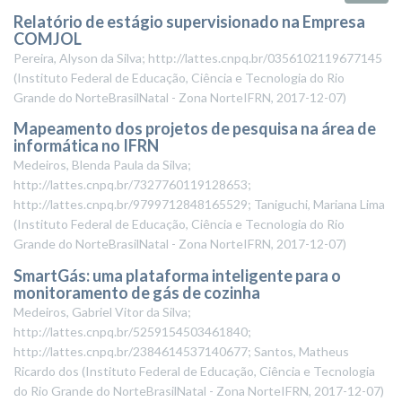
Relatório de estágio supervisionado na Empresa
COMJOL
Pereira, Alyson da Silva; http://lattes.cnpq.br/0356102119677145
(
Instituto Federal de Educação, Ciência e Tecnologia do Rio
Grande do NorteBrasilNatal - Zona NorteIFRN
,
2017-12-07
)
Mapeamento dos projetos de pesquisa na área de
informática no IFRN
Medeiros, Blenda Paula da Silva;
http://lattes.cnpq.br/7327760119128653;
http://lattes.cnpq.br/9799712848165529; Taniguchi, Mariana Lima
(
Instituto Federal de Educação, Ciência e Tecnologia do Rio
Grande do NorteBrasilNatal - Zona NorteIFRN
,
2017-12-07
)
SmartGás: uma plataforma inteligente para o
monitoramento de gás de cozinha
Medeiros, Gabriel Vitor da Silva;
http://lattes.cnpq.br/5259154503461840;
http://lattes.cnpq.br/2384614537140677; Santos, Matheus
Ricardo dos
(
Instituto Federal de Educação, Ciência e Tecnologia
do Rio Grande do NorteBrasilNatal - Zona NorteIFRN
,
2017-12-07
)