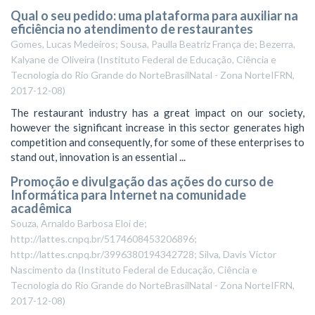
Qual o seu pedido: uma plataforma para auxiliar na
eficiência no atendimento de restaurantes
Gomes, Lucas Medeiros; Sousa, Paulla Beatriz França de; Bezerra,
Kalyane de Oliveira
(
Instituto Federal de Educação, Ciência e
Tecnologia do Rio Grande do NorteBrasilNatal - Zona NorteIFRN
,
2017-12-08
)
The restaurant industry has a great impact on our society,
however the significant increase in this sector generates high
competition and consequently, for some of these enterprises to
stand out, innovation is an essential ...
Promoção e divulgação das ações do curso de
Informática para Internet na comunidade
acadêmica
Souza, Arnaldo Barbosa Eloi de;
http://lattes.cnpq.br/5174608453206896;
http://lattes.cnpq.br/3996380194342728; Silva, Davis Victor
Nascimento da
(
Instituto Federal de Educação, Ciência e
Tecnologia do Rio Grande do NorteBrasilNatal - Zona NorteIFRN
,
2017-12-08
)