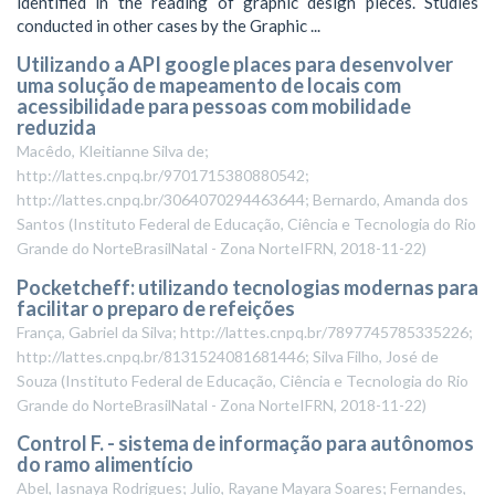
identified in the reading of graphic design pieces. Studies
conducted in other cases by the Graphic ...
Utilizando a API google places para desenvolver
uma solução de mapeamento de locais com
acessibilidade para pessoas com mobilidade
reduzida
Macêdo, Kleitianne Silva de;
http://lattes.cnpq.br/9701715380880542;
http://lattes.cnpq.br/3064070294463644; Bernardo, Amanda dos
Santos
(
Instituto Federal de Educação, Ciência e Tecnologia do Rio
Grande do NorteBrasilNatal - Zona NorteIFRN
,
2018-11-22
)
Pocketcheff: utilizando tecnologias modernas para
facilitar o preparo de refeições
França, Gabriel da Silva; http://lattes.cnpq.br/7897745785335226;
http://lattes.cnpq.br/8131524081681446; Silva Filho, José de
Souza
(
Instituto Federal de Educação, Ciência e Tecnologia do Rio
Grande do NorteBrasilNatal - Zona NorteIFRN
,
2018-11-22
)
Control F. - sistema de informação para autônomos
do ramo alimentício
Abel, Iasnaya Rodrigues; Julio, Rayane Mayara Soares; Fernandes,