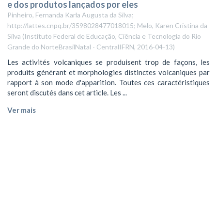
e dos produtos lançados por eles
Pinheiro, Fernanda Karla Augusta da Silva;
http://lattes.cnpq.br/3598028477018015; Melo, Karen Cristina da
Silva
(
Instituto Federal de Educação, Ciência e Tecnologia do Rio
Grande do NorteBrasilNatal - CentralIFRN
,
2016-04-13
)
Les activités volcaniques se produisent trop de façons, les
produits générant et morphologies distinctes volcaniques par
rapport à son mode d'apparition. Toutes ces caractéristiques
seront discutés dans cet article. Les ...
Ver mais