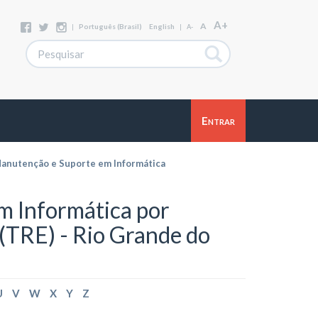
A+
A
|
Português (Brasil)
English
|
A-
Entrar
anutenção e Suporte em Informática
 Informática por
 (TRE) - Rio Grande do
U
V
W
X
Y
Z