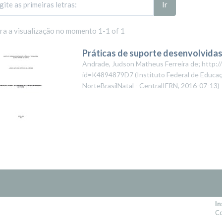
Ir
ara a visualização no momento 1-1 of 1
Práticas de suporte desenvolvida
Andrade, Judson Matheus Ferreira de; http://
id=K4894879D7
(
Instituto Federal de Educa
NorteBrasilNatal - CentralIFRN
,
2016-07-13
)
In
Co