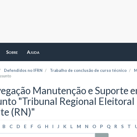
Sobre
Ajuda
Defendidos no IFRN
Trabalho de conclusão de curso técnico
M
ssunto
egação Manutenção e Suporte em
unto "Tribunal Regional Eleitoral
te (RN)"
B
C
D
E
F
G
H
I
J
K
L
M
N
O
P
Q
R
S
T