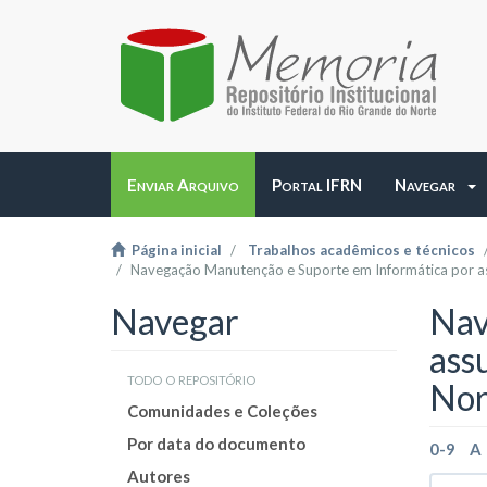
Enviar Arquivo
Portal IFRN
Navegar
Página inicial
Trabalhos acadêmicos e técnicos
Navegação Manutenção e Suporte em Informática por a
Navegar
Nav
ass
todo o repositório
Nor
Comunidades e Coleções
Por data do documento
0-9
A
Autores