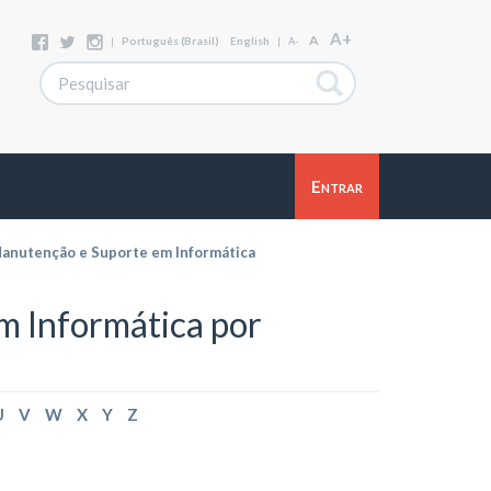
A+
A
|
Português (Brasil)
English
|
A-
Entrar
anutenção e Suporte em Informática
 Informática por
U
V
W
X
Y
Z