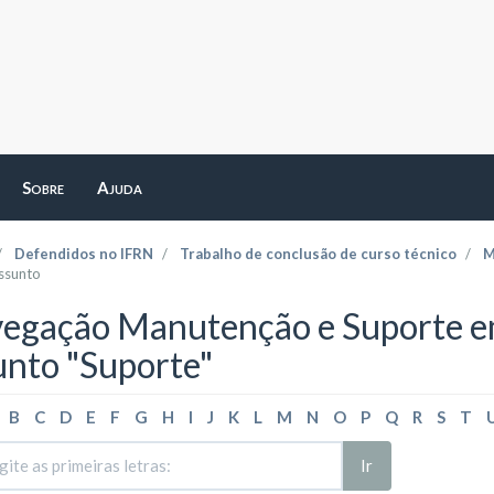
Sobre
Ajuda
Defendidos no IFRN
Trabalho de conclusão de curso técnico
M
ssunto
egação Manutenção e Suporte em
unto "Suporte"
B
C
D
E
F
G
H
I
J
K
L
M
N
O
P
Q
R
S
T
Ir