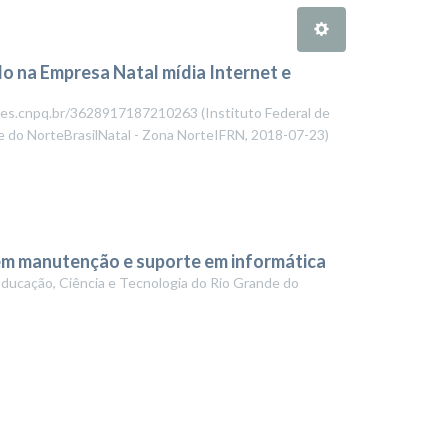
do na Empresa Natal mídia Internet e
attes.cnpq.br/3628917187210263
(
Instituto Federal de
e do NorteBrasilNatal - Zona NorteIFRN
,
2018-07-23
)
 em manutenção e suporte em informática
Educação, Ciência e Tecnologia do Rio Grande do