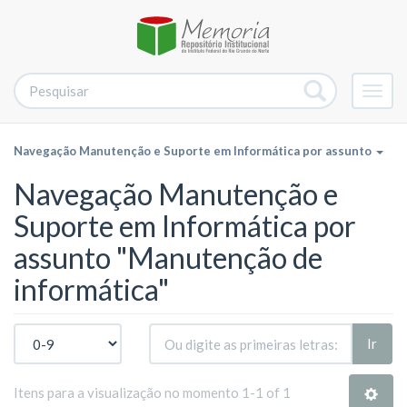
Alter
nave
Navegação Manutenção e Suporte em Informática por assunto
Navegação Manutenção e
Suporte em Informática por
assunto "Manutenção de
informática"
Ir
Itens para a visualização no momento 1-1 of 1