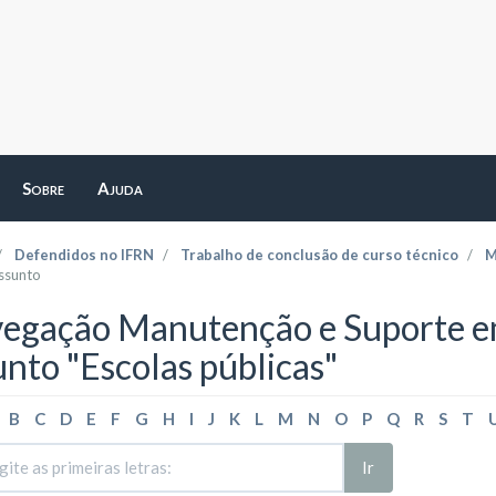
Sobre
Ajuda
Defendidos no IFRN
Trabalho de conclusão de curso técnico
M
ssunto
egação Manutenção e Suporte em
unto "Escolas públicas"
B
C
D
E
F
G
H
I
J
K
L
M
N
O
P
Q
R
S
T
Ir