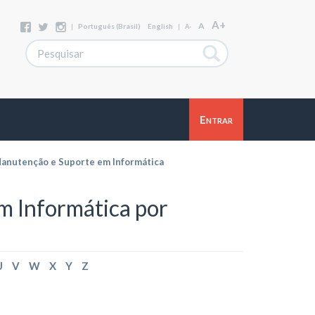
A+
A
|
Português (Brasil)
English
|
A-
Entrar
anutenção e Suporte em Informática
 Informática por
U
V
W
X
Y
Z