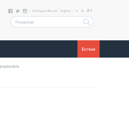
A+
A
|
Português (Brasil)
English
|
A-
Entrar
gropecuária