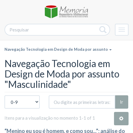
Alter
nave
Navegação Tecnologia em Design de Moda por assunto
Navegação Tecnologia em
Design de Moda por assunto
"Masculinidade"
Ir
Itens para a visualização no momento 1-1 of 1
“Menino eu sou é homem, e como sou...”: análise do