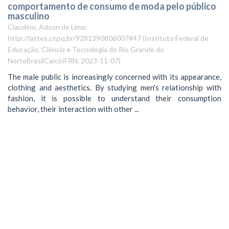
comportamento de consumo de moda pelo público
masculino
Claudino, Adson de Lima;
http://lattes.cnpq.br/9281390806007447
(
Instituto Federal de
Educação, Ciência e Tecnologia do Rio Grande do
NorteBrasilCaicóIFRN
,
2023-11-07
)
The male public is increasingly concerned with its appearance,
clothing and aesthetics. By studying men's relationship with
fashion, it is possible to understand their consumption
behavior, their interaction with other ...