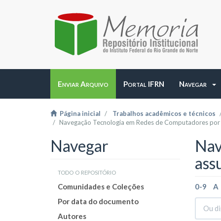
Enviar Arquivo
Portal IFRN
Navegar
Página inicial
Trabalhos acadêmicos e técnicos
Navegação Tecnologia em Redes de Computadores por
Navegar
Nav
ass
todo o repositório
Comunidades e Coleções
0-9
A
Por data do documento
Autores