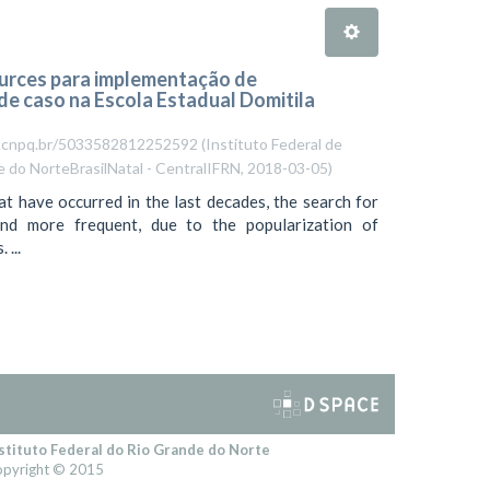
ources para implementação de
de caso na Escola Estadual Domitila
es.cnpq.br/5033582812252592
(
Instituto Federal de
e do NorteBrasilNatal - CentralIFRN
,
2018-03-05
)
t have occurred in the last decades, the search for
nd more frequent, due to the popularization of
...
stituto Federal do Rio Grande do Norte
pyright © 2015