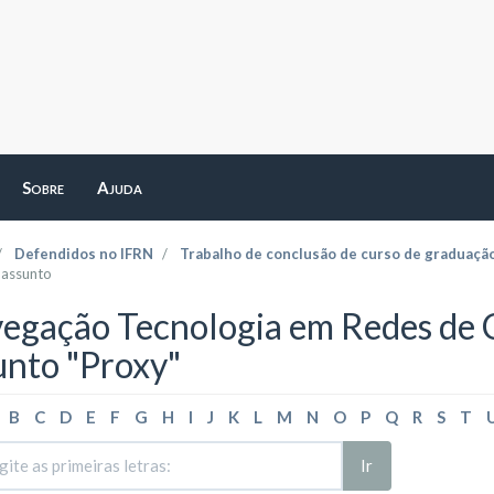
Sobre
Ajuda
Defendidos no IFRN
Trabalho de conclusão de curso de graduaçã
 assunto
egação Tecnologia em Redes de
unto "Proxy"
B
C
D
E
F
G
H
I
J
K
L
M
N
O
P
Q
R
S
T
Ir