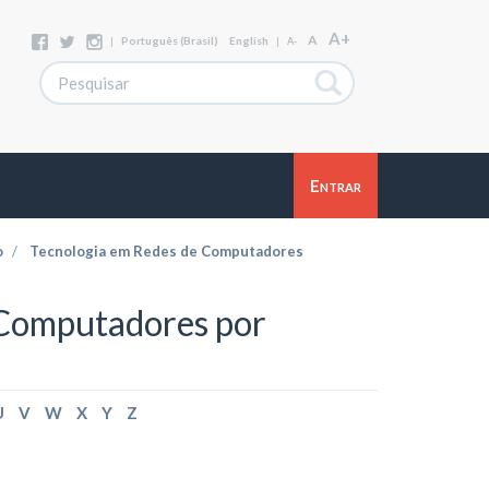
A+
A
|
Português (Brasil)
English
|
A-
Entrar
o
Tecnologia em Redes de Computadores
 Computadores por
U
V
W
X
Y
Z