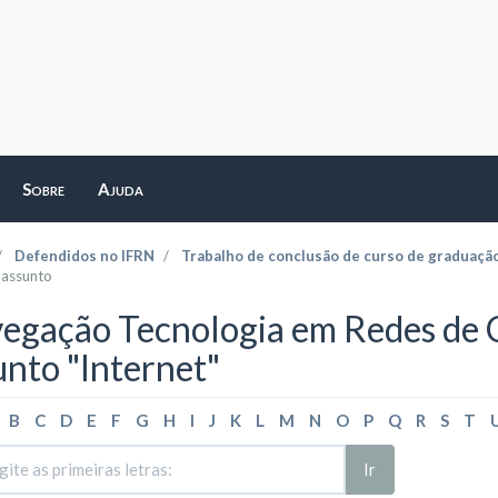
Sobre
Ajuda
Defendidos no IFRN
Trabalho de conclusão de curso de graduaçã
 assunto
egação Tecnologia em Redes de
unto "Internet"
B
C
D
E
F
G
H
I
J
K
L
M
N
O
P
Q
R
S
T
Ir