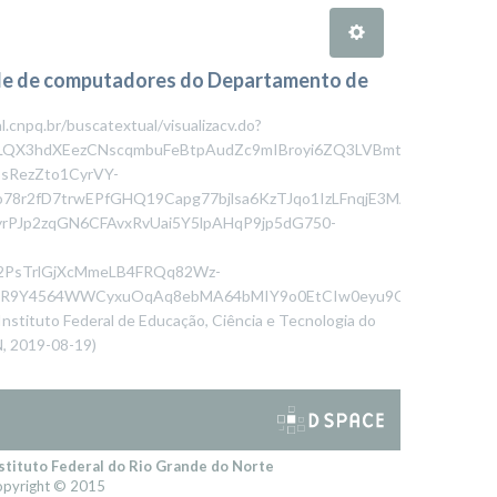
ede de computadores do Departamento de
.cnpq.br/buscatextual/visualizacv.do?
LQX3hdXEezCNscqmbuFeBtpAudZc9mIBroyi6ZQ3LVBmtqS3-
sRezZto1CyrVY-
78r2fD7trwEPfGHQ19Capg77bjlsa6KzTJqo1IzLFnqjE3MAFnA_hLQj5
rPJp2zqGN6CFAvxRvUai5Y5lpAHqP9jp5dG750-
2PsTrlGjXcMmeLB4FRQq82Wz-
O6R9Y4564WWCyxuOqAq8ebMA64bMIY9o0EtCIw0eyu9OPVZbMQqmPF
Instituto Federal de Educação, Ciência e Tecnologia do
N
,
2019-08-19
)
stituto Federal do Rio Grande do Norte
pyright © 2015