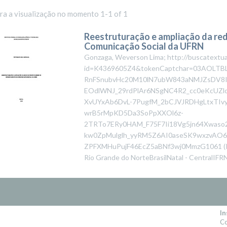
ara a visualização no momento 1-1 of 1
Reestruturação e ampliação da r
Comunicação Social da UFRN
Gonzaga, Weverson Lima; http://buscatextual
id=K4369605Z4&tokenCaptchar=03AOLTB
RnFSnubvHc20M10lN7ubW843aNMJZsDV8I
EOdlWNJ_29rdPlAr6NSgNC4R2_cc0eKcUZlo
XvUYxAb6DvL-7PugfM_2bCJVJRDHgLtxTIvy
wrB5rMpKD5Da3SoPpXXOl6z-
2TRTo7ERy0HAM_F75F7Ii18Vg5jn64Xwaso
kw0ZpMulglh_yyRM5Z6AI0aseSK9wxzvA
ZPFXMHuPujF46EcZ5aBNf3wj0MmzG1061
(
Rio Grande do NorteBrasilNatal - CentralIFR
In
Co