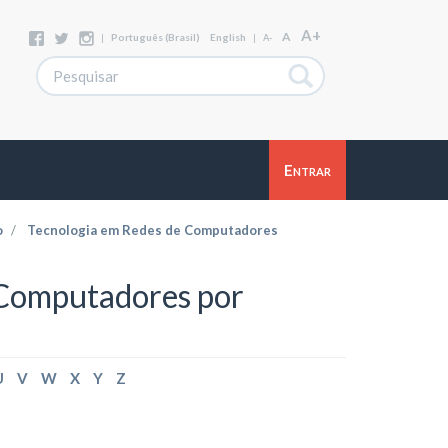
A+
A
|
Português (Brasil)
English
|
A-
Entrar
o
Tecnologia em Redes de Computadores
 Computadores por
U
V
W
X
Y
Z