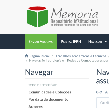
Enviar Arquivo
Portal IFRN
Navegar
Página inicial
Trabalhos acadêmicos e técnicos
Navegação Tecnologia em Redes de Computadores por
Navegar
Nav
ass
todo o repositório
Comunidades e Coleções
0-9
A
Por data do documento
Autores