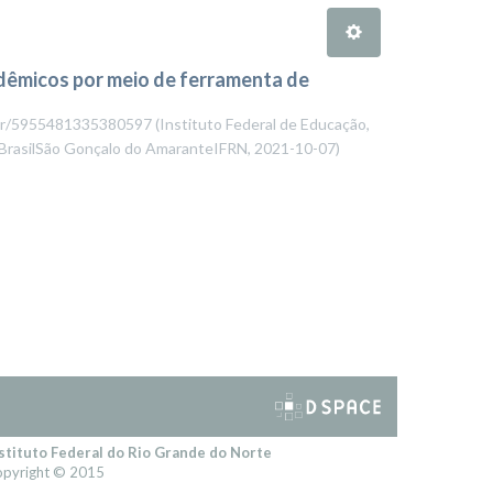
dêmicos por meio de ferramenta de
pq.br/5955481335380597
(
Instituto Federal de Educação,
eBrasilSão Gonçalo do AmaranteIFRN
,
2021-10-07
)
stituto Federal do Rio Grande do Norte
pyright © 2015