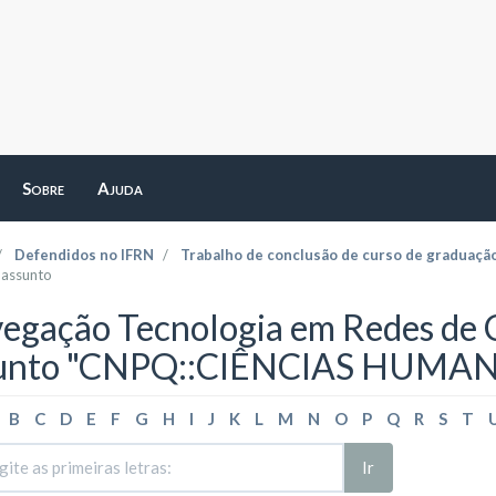
Sobre
Ajuda
Defendidos no IFRN
Trabalho de conclusão de curso de graduaçã
 assunto
egação Tecnologia em Redes de
unto "CNPQ::CIÊNCIAS HUMA
B
C
D
E
F
G
H
I
J
K
L
M
N
O
P
Q
R
S
T
Ir