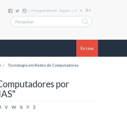
A+
A
|
Português (Brasil)
English
|
A-
Entrar
o
Tecnologia em Redes de Computadores
 Computadores por
NAS"
U
V
W
X
Y
Z