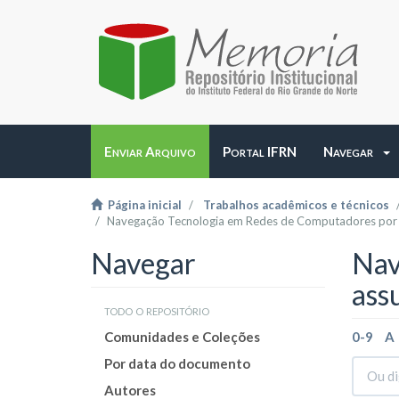
Enviar Arquivo
Portal IFRN
Navegar
Página inicial
Trabalhos acadêmicos e técnicos
Navegação Tecnologia em Redes de Computadores por
Navegar
Nav
ass
todo o repositório
Comunidades e Coleções
0-9
A
Por data do documento
Autores