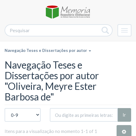
Alter
nave
Navegação Teses e Dissertações por autor
Navegação Teses e
Dissertações por autor
"Oliveira, Meyre Ester
Barbosa de"
Ir
Itens para a visualização no momento 1-1 of 1