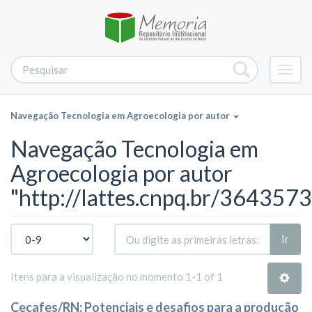
Alter
nave
Navegação Tecnologia em Agroecologia por autor
Navegação Tecnologia em
Agroecologia por autor
"http://lattes.cnpq.br/36435
Ir
Itens para a visualização no momento 1-1 of 1
Cecafes/RN: Potenciais e desafios para a produção