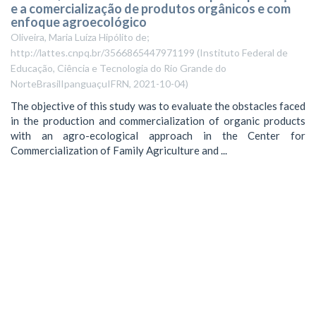
e a comercialização de produtos orgânicos e com
enfoque agroecológico
Oliveira, Maria Luíza Hipólito de;
http://lattes.cnpq.br/3566865447971199
(
Instituto Federal de
Educação, Ciência e Tecnologia do Rio Grande do
NorteBrasilIpanguaçuIFRN
,
2021-10-04
)
The objective of this study was to evaluate the obstacles faced
in the production and commercialization of organic products
with an agro-ecological approach in the Center for
Commercialization of Family Agriculture and ...