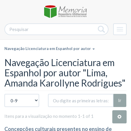
Alter
nave
Navegação Licenciatura em Espanhol por autor
Navegação Licenciatura em
Espanhol por autor "Lima,
Amanda Karollyne Rodrigues"
Ir
Itens para a visualização no momento 1-1 of 1
Concepções culturais presentes no ensino de