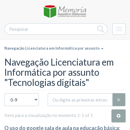
Alter
nave
Navegação Licenciatura em Informática por assunto
Navegação Licenciatura em
Informática por assunto
"Tecnologias digitais"
Ir
Itens para a visualização no momento 1-1 of 1
O uso do google sala de aula na educação básica: