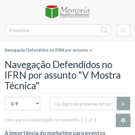
Alter
nave
Navegação Defendidos no IFRN por assunto
Navegação Defendidos no
IFRN por assunto "V Mostra
Técnica"
Ir
Itens para a visualização no momento 1-1 of 1
A importância do marketing para eventos