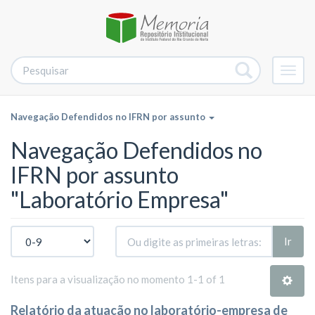
Alter
nave
Navegação Defendidos no IFRN por assunto
Navegação Defendidos no
IFRN por assunto
"Laboratório Empresa"
Ir
Itens para a visualização no momento 1-1 of 1
Relatório da atuação no laboratório-empresa de