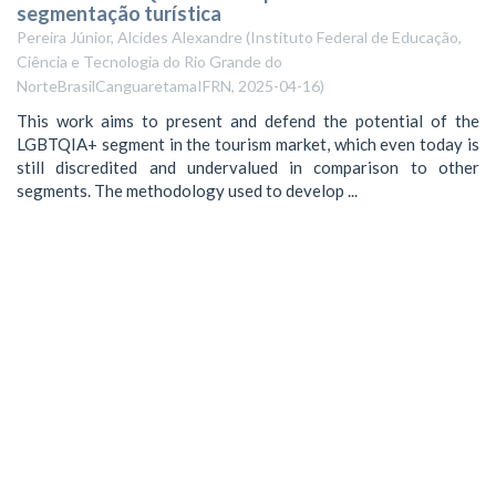
segmentação turística
Pereira Júnior, Alcides Alexandre
(
Instituto Federal de Educação,
Ciência e Tecnologia do Rio Grande do
NorteBrasilCanguaretamaIFRN
,
2025-04-16
)
This work aims to present and defend the potential of the
LGBTQIA+ segment in the tourism market, which even today is
still discredited and undervalued in comparison to other
segments. The methodology used to develop ...