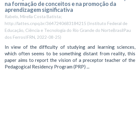
na formação de conceitos e na promoção da
aprendizagem significativa
Rabelo, Mirella Costa Batista;
http://lattes.cnpq.br/3647240683184215
(
Instituto Federal de
Educação, Ciência e Tecnologia do Rio Grande do NorteBrasilPau
dos FerrosIFRN
,
2022-08-25
)
In view of the difficulty of studying and learning sciences,
which often seems to be something distant from reality, this
paper aims to report the vision of a preceptor teacher of the
Pedagogical Residency Program (PRP) ...