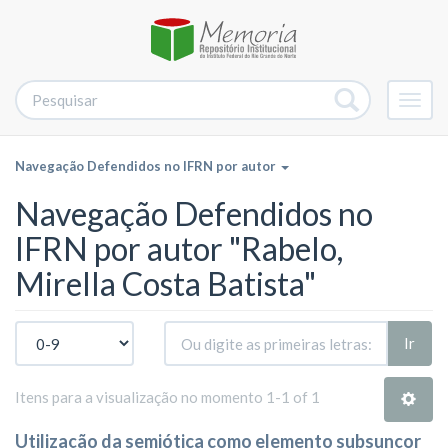
Alter
nave
Navegação Defendidos no IFRN por autor
Navegação Defendidos no
IFRN por autor "Rabelo,
Mirella Costa Batista"
Ir
Itens para a visualização no momento 1-1 of 1
Utilização da semiótica como elemento subsunçor