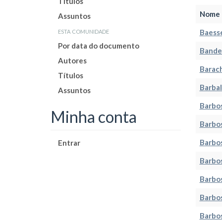
Títulos
Nome 
Assuntos
esta comunidade
Baesse
Por data do documento
Bandei
Autores
Barach
Títulos
Barbal
Assuntos
Barbos
Minha conta
Barbos
Barbos
Entrar
Barbos
Barbos
Barbos
Barbos