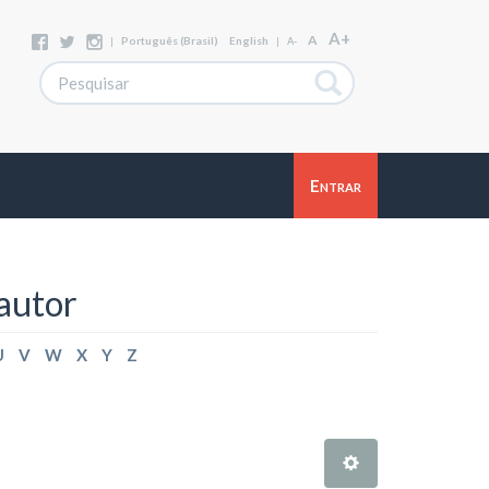
A+
A
|
Português (Brasil)
English
|
A-
Entrar
autor
U
V
W
X
Y
Z