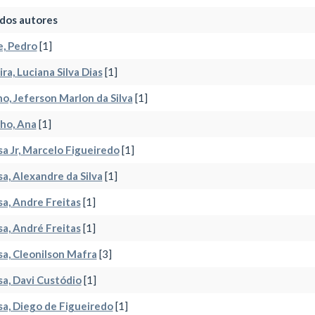
dos autores
, Pedro
[1]
ra, Luciana Silva Dias
[1]
o, Jeferson Marlon da Silva
[1]
ho, Ana
[1]
a Jr, Marcelo Figueiredo
[1]
a, Alexandre da Silva
[1]
a, Andre Freitas
[1]
a, André Freitas
[1]
a, Cleonilson Mafra
[3]
a, Davi Custódio
[1]
a, Diego de Figueiredo
[1]