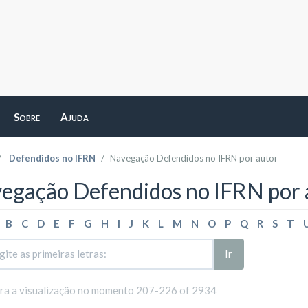
Sobre
Ajuda
Defendidos no IFRN
Navegação Defendidos no IFRN por autor
egação Defendidos no IFRN por 
B
C
D
E
F
G
H
I
J
K
L
M
N
O
P
Q
R
S
T
Ir
ara a visualização no momento 207-226 of 2934