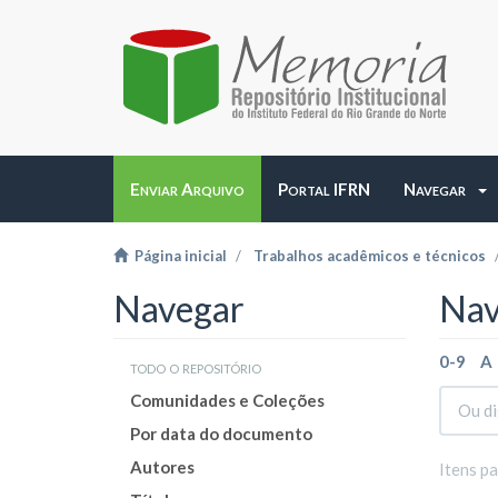
Enviar Arquivo
Portal IFRN
Navegar
Página inicial
Trabalhos acadêmicos e técnicos
Navegar
Nav
0-9
A
todo o repositório
Comunidades e Coleções
Por data do documento
Autores
Itens p