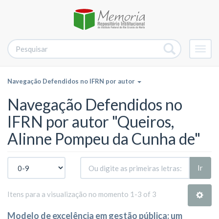
Alter
nave
Navegação Defendidos no IFRN por autor
Navegação Defendidos no
IFRN por autor "Queiros,
Alinne Pompeu da Cunha de"
Ir
Itens para a visualização no momento 1-3 of 3
Modelo de excelência em gestão pública: um