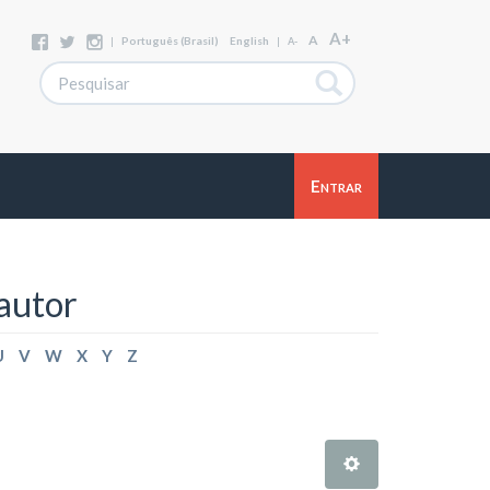
A+
A
|
Português (Brasil)
English
|
A-
Entrar
autor
U
V
W
X
Y
Z