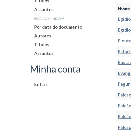
Títulos
Nome 
Assuntos
esta comunidade
Egidio
Por data do documento
Egídio
Autores
Eleute
Títulos
Estáci
Assuntos
Eustáq
Minha conta
Evange
Fagund
Entrar
Falcao
Falcão
Falcão
Falcão