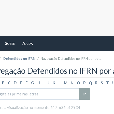
Sobre
Ajuda
Defendidos no IFRN
Navegação Defendidos no IFRN por autor
egação Defendidos no IFRN por 
B
C
D
E
F
G
H
I
J
K
L
M
N
O
P
Q
R
S
T
Ir
ara a visualização no momento 617-636 of 2934