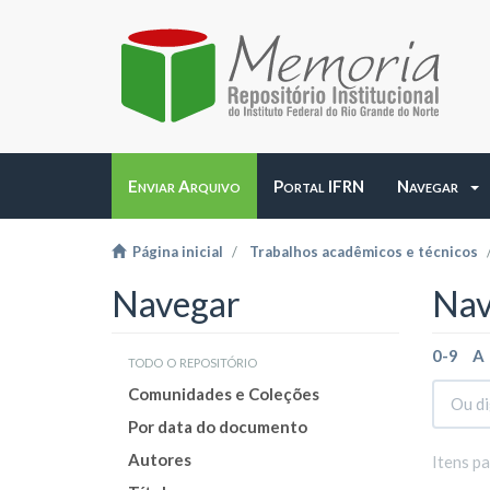
Enviar Arquivo
Portal IFRN
Navegar
Página inicial
Trabalhos acadêmicos e técnicos
Navegar
Nav
0-9
A
todo o repositório
Comunidades e Coleções
Por data do documento
Autores
Itens p