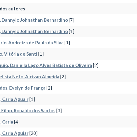
dos autores
, Dannylo Johnathan Bernardino
[7]
, Dannylo Johnathan Bernardino
[1]
rio, Andreíza de Paula da Silva
[1]
o, Vitória de Santi
[1]
uio, Daniella Lago Alves Batista de Oliveira
[2]
lista Neto, Alcivan Almeida
[2]
es, Evelyn de França
[2]
, Carla Aguair
[1]
 Filho, Ronaldo dos Santos
[3]
, Carla
[4]
, Carla Aguiar
[20]