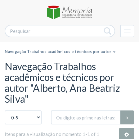
Alter
nave
Navegação Trabalhos acadêmicos e técnicos por autor
Navegação Trabalhos
acadêmicos e técnicos por
autor "Alberto, Ana Beatriz
Silva"
Ir
Itens para a visualização no momento 1-1 of 1