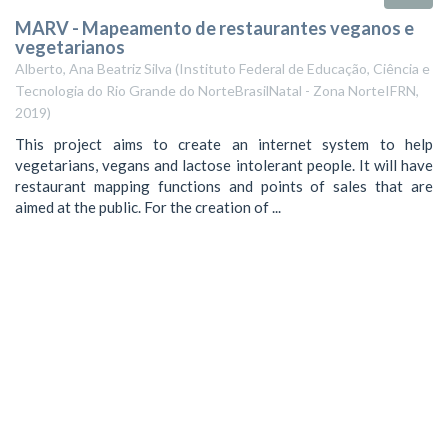
MARV - Mapeamento de restaurantes veganos e
vegetarianos
Alberto, Ana Beatriz Silva
(
Instituto Federal de Educação, Ciência e
Tecnologia do Rio Grande do NorteBrasilNatal - Zona NorteIFRN
,
2019
)
This project aims to create an internet system to help
vegetarians, vegans and lactose intolerant people. It will have
restaurant mapping functions and points of sales that are
aimed at the public. For the creation of ...