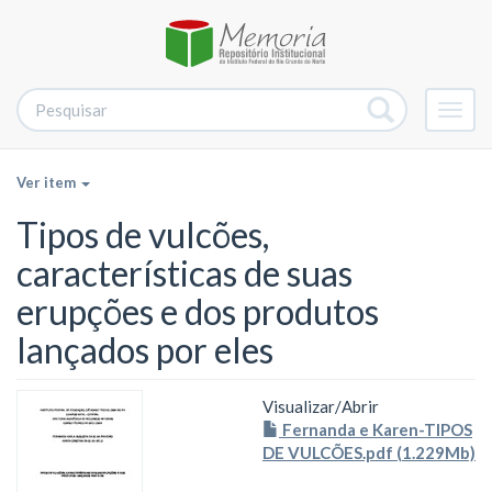
Alter
nave
Ver item
Tipos de vulcões,
características de suas
erupções e dos produtos
lançados por eles
Visualizar/
Abrir
Fernanda e Karen-TIPOS
DE VULCÕES.pdf (1.229Mb)