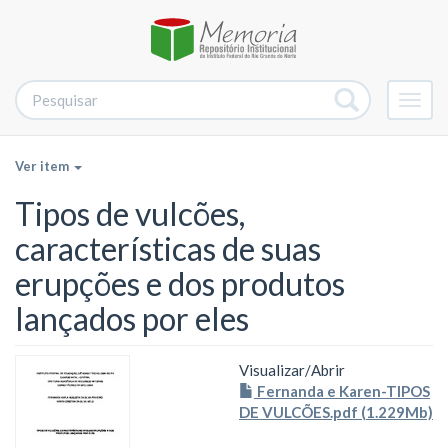
Alter
nave
Ver item
Tipos de vulcões,
características de suas
erupções e dos produtos
lançados por eles
Visualizar/
Abrir
Fernanda e Karen-TIPOS
DE VULCÕES.pdf (1.229Mb)