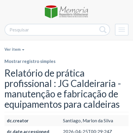
Alter
nave
Ver item
Mostrar registro simples
Relatório de prática
profissional : JG Caldeiraria -
manutenção e fabricação de
equipamentos para caldeiras
dc.creator
Santiago, Marlon da Silva
dc.date.accessioned
2026-04-25T00:29:24Z