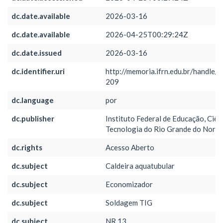
dc.date.available
2026-03-16
dc.date.available
2026-04-25T00:29:24Z
dc.date.issued
2026-03-16
dc.identifier.uri
http://memoria.ifrn.edu.br/handle/
209
dc.language
por
dc.publisher
Instituto Federal de Educação, Ciên
Tecnologia do Rio Grande do Norte
dc.rights
Acesso Aberto
dc.subject
Caldeira aquatubular
dc.subject
Economizador
dc.subject
Soldagem TIG
dc.subject
NR 13