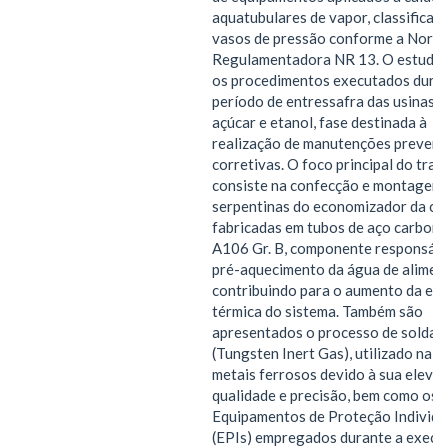
aquatubulares de vapor, classifica
vasos de pressão conforme a Norm
Regulamentadora NR 13. O estudo
os procedimentos executados dura
período de entressafra das usinas d
açúcar e etanol, fase destinada à
realização de manutenções prevent
corretivas. O foco principal do trab
consiste na confecção e montagem 
serpentinas do economizador da cal
fabricadas em tubos de aço carbo
A106 Gr. B, componente responsáve
pré-aquecimento da água de alimen
contribuindo para o aumento da efic
térmica do sistema. Também são
apresentados o processo de solda
(Tungsten Inert Gas), utilizado na u
metais ferrosos devido à sua eleva
qualidade e precisão, bem como os
Equipamentos de Proteção Individu
(EPIs) empregados durante a execu