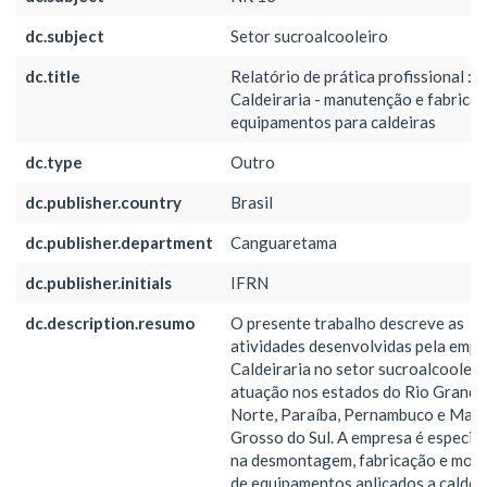
dc.subject
Setor sucroalcooleiro
dc.title
Relatório de prática profissional : J
Caldeiraria - manutenção e fabrica
equipamentos para caldeiras
dc.type
Outro
dc.publisher.country
Brasil
dc.publisher.department
Canguaretama
dc.publisher.initials
IFRN
dc.description.resumo
O presente trabalho descreve as
atividades desenvolvidas pela empr
Caldeiraria no setor sucroalcooleir
atuação nos estados do Rio Grande
Norte, Paraíba, Pernambuco e Mat
Grosso do Sul. A empresa é especia
na desmontagem, fabricação e mo
de equipamentos aplicados a caldei