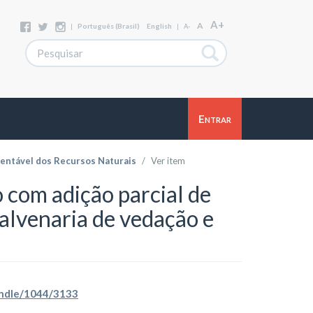
A+
A
|
Português (Brasil)
English
|
A-
Entrar
entável dos Recursos Naturais
Ver item
 com adição parcial de
a alvenaria de vedação e
handle/1044/3133