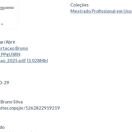
Coleções
Mestrado Profissional em Uso
ar/
Abrir
ertacao Bruno
s_PPgUSRN
cao_2025.pdf (3.028Mb)
0-29
 Bruno Silva
lattes.cnpq.br/5262822919219
do