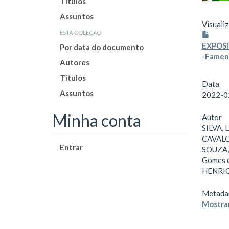
Títulos
Assuntos
Visualiz
esta coleção
EXPOSI
Por data do documento
-Famen
Autores
Títulos
Data
Assuntos
2022-0
Minha conta
Autor
SILVA, 
CAVALCA
Entrar
SOUZA, 
Gomes 
HENRIQU
Metada
Mostrar