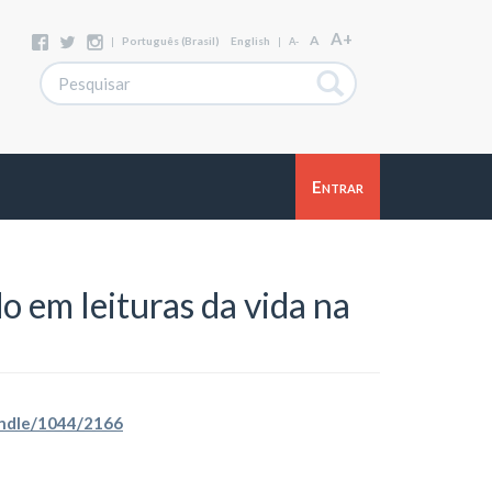
A+
A
|
Português (Brasil)
English
|
A-
Entrar
 em leituras da vida na
handle/1044/2166