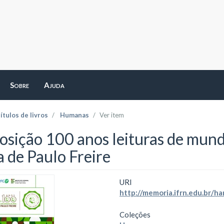
Sobre
Ajuda
ítulos de livros
Humanas
Ver item
osição 100 anos leituras de mundo
a de Paulo Freire
URI
http://memoria.ifrn.edu.br/
Coleções