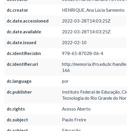
dc.creator
HENRIQUE, Ana Lúcia Sarmento
dc.date.accessioned
2022-03-28T14:03:25Z
dc.date.available
2022-03-28T14:03:25Z
dc.date.issued
2022-02-10
dc.identifier.isbn
978-65-87028-06-4
dc.identifier.uri
http://memoria.ifrn.edu.br/handle/
166
dc.language
por
dc.publisher
Instituto Federal de Educação, Ciên
Tecnologia do Rio Grande do Norte
dc.rights
Acesso Aberto
dc.subject
Paulo Freire
dc.subject
Educação