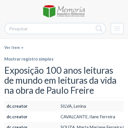
Alter
nave
Ver item
Mostrar registro simples
Exposição 100 anos leituras
de mundo em leituras da vida
na obra de Paulo Freire
dc.creator
SILVA, Lenina
dc.creator
CAVALCANTE, Ilane Ferreira
dc.creator
SOUZA, Marta Mariane Ferreira G