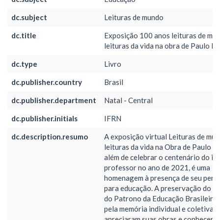
dc.subject
Leituras de mundo
dc.title
Exposição 100 anos leituras de mu
leituras da vida na obra de Paulo Fr
dc.type
Livro
dc.publisher.country
Brasil
dc.publisher.department
Natal - Central
dc.publisher.initials
IFRN
dc.description.resumo
A exposição virtual Leituras de mu
leituras da vida na Obra de Paulo Fr
além de celebrar o centenário do ilu
professor no ano de 2021, é uma
homenagem à presença de seu pen
para educação. A preservação do l
do Patrono da Educação Brasileira
pela memória individual e coletiva 
apreciaram suas obras e conhecera