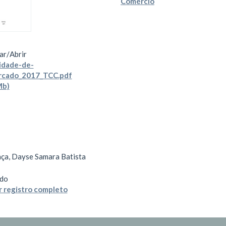
Comércio
ar/
Abrir
idade-de-
rcado_2017_TCC.pdf
Mb)
a, Dayse Samara Batista
do
 registro completo