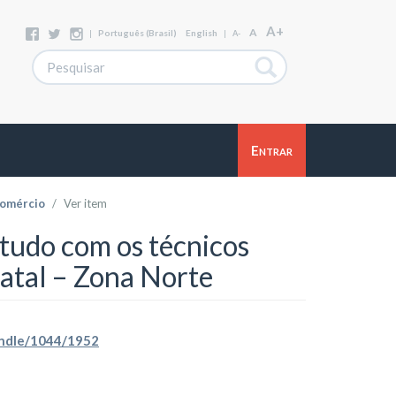
A+
A
|
Português (Brasil)
English
|
A-
Entrar
omércio
Ver item
studo com os técnicos
atal – Zona Norte
handle/1044/1952