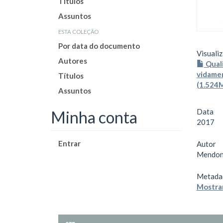
Títulos
Assuntos
esta coleção
Por data do documento
Visualiz
Autores
Qual
vidame
Títulos
(1.524
Assuntos
Data
Minha conta
2017
Entrar
Autor
Mendonç
Metada
Mostrar