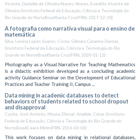
Vicente, Danielle de Oliveira Nunes; Nunes, Evanildo Vicente de
Oliveira
(
Instituto Federal de Educação, Ciência e Tecnologia do
Rio Grande do NorteBrasilSanta CruzIFRN
,
2017-12-20
)
A fotografia como narrativa visual para o ensino de
matemática
Silva, Lenina Lopes Soares; Costa, Gilmara Catarine Dantas
(
Instituto Federal de Educação, Ciência e Tecnologia do Rio
Grande do NorteBrasilSanta CruzIFRN
,
2020-01-12
)
Photography as a Visual Narrative for Teaching Mathematics
is a didactic exhibition developed as a concluding academic
activity Guidance Seminar on the Development of Educational
Practices and Teacher Training II, Campus ...
Data mining in academic databases to detect
behaviors of students related to school dropout
and disapproval
Cunha, José Antônio; Moura, Elionai; Analide, César
(
Instituto
Federal de Educação, Ciência e Tecnologia do Rio Grande do
NorteBrasilCeará-MirimIFRN
,
2016-03-03
)
This work focuses on data mining in relational databases,