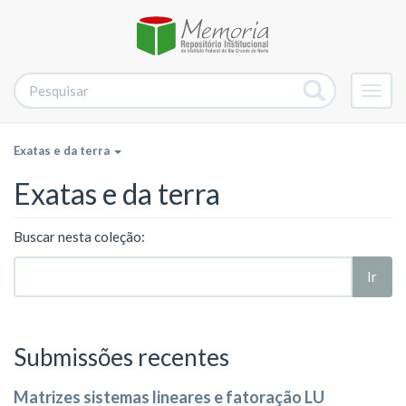
Alter
nave
Exatas e da terra
Exatas e da terra
Buscar nesta coleção:
Ir
Submissões recentes
Matrizes sistemas lineares e fatoração LU