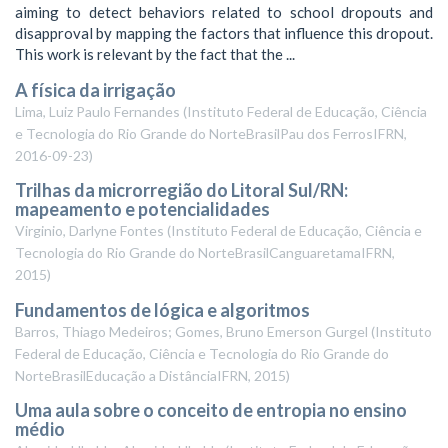
aiming to detect behaviors related to school dropouts and
disapproval by mapping the factors that influence this dropout.
This work is relevant by the fact that the ...
A física da irrigação
Lima, Luiz Paulo Fernandes
(
Instituto Federal de Educação, Ciência
e Tecnologia do Rio Grande do NorteBrasilPau dos FerrosIFRN
,
2016-09-23
)
Trilhas da microrregião do Litoral Sul/RN:
mapeamento e potencialidades
Virginio, Darlyne Fontes
(
Instituto Federal de Educação, Ciência e
Tecnologia do Rio Grande do NorteBrasilCanguaretamaIFRN
,
2015
)
Fundamentos de lógica e algoritmos
Barros, Thiago Medeiros; Gomes, Bruno Emerson Gurgel
(
Instituto
Federal de Educação, Ciência e Tecnologia do Rio Grande do
NorteBrasilEducação a DistânciaIFRN
,
2015
)
Uma aula sobre o conceito de entropia no ensino
médio