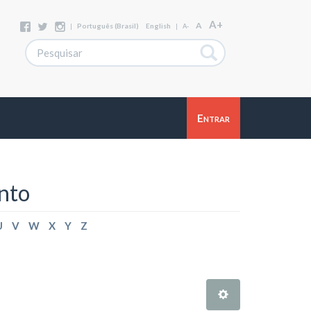
A+
A
|
Português (Brasil)
English
|
A-
Entrar
nto
U
V
W
X
Y
Z