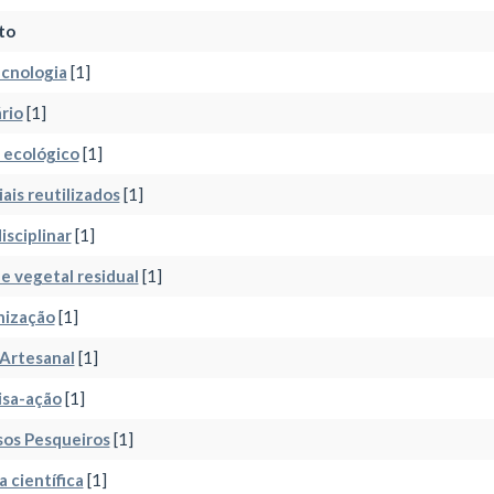
to
cnologia
[1]
rio
[1]
 ecológico
[1]
ais reutilizados
[1]
isciplinar
[1]
e vegetal residual
[1]
nização
[1]
Artesanal
[1]
isa-ação
[1]
sos Pesqueiros
[1]
a científica
[1]