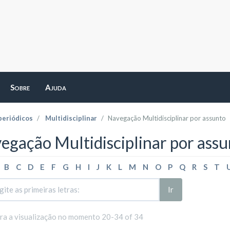
Sobre
Ajuda
periódicos
Multidisciplinar
Navegação Multidisciplinar por assunto
egação Multidisciplinar por assu
B
C
D
E
F
G
H
I
J
K
L
M
N
O
P
Q
R
S
T
Ir
ara a visualização no momento 20-34 of 34