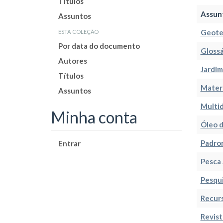
Títulos
Assun
Assuntos
esta coleção
Geote
Por data do documento
Glossá
Autores
Jardim
Títulos
Materi
Assuntos
Multid
Minha conta
Óleo d
Padro
Entrar
Pesca 
Pesqu
Recur
Revist