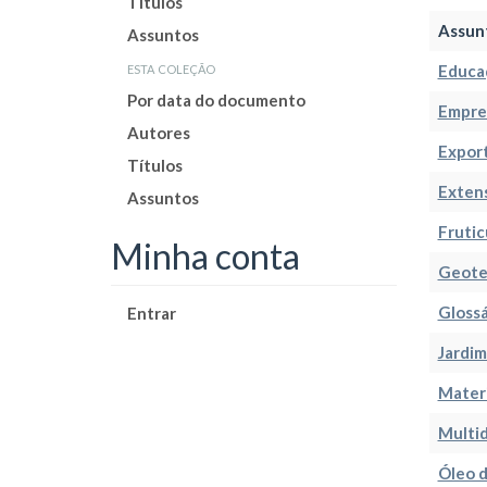
Títulos
Assun
Assuntos
esta coleção
Educaç
Por data do documento
Empree
Autores
Expor
Títulos
Exten
Assuntos
Frutic
Minha conta
Geote
Glossá
Entrar
Jardim
Materi
Multid
Óleo d