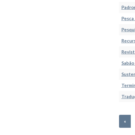
Padro
Pesca 
Pesqu
Recur
Revist
Sabão
Susten
Termi
Tradu
«