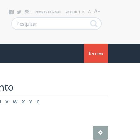
A+
A
|
Português (Brasil)
English
|
A-
Entrar
nto
U
V
W
X
Y
Z