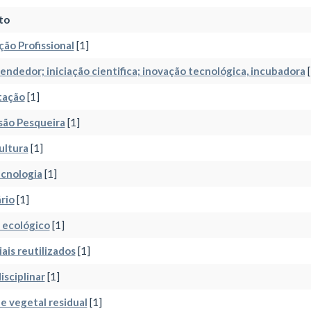
to
ão Profissional
[1]
ndedor; iniciação cientifica; inovação tecnológica, incubadora
[
tação
[1]
são Pesqueira
[1]
ultura
[1]
cnologia
[1]
rio
[1]
 ecológico
[1]
ais reutilizados
[1]
isciplinar
[1]
e vegetal residual
[1]