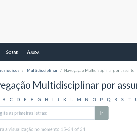
Sobre
Ajuda
periódicos
Multidisciplinar
Navegação Multidisciplinar por assunto
egação Multidisciplinar por assu
B
C
D
E
F
G
H
I
J
K
L
M
N
O
P
Q
R
S
T
Ir
ara a visualização no momento 15-34 of 34