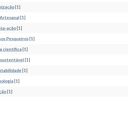
nização
[1]
Artesanal
[1]
isa-ação
[1]
sos Pesqueiros
[1]
a científica
[1]
 sustentável
[1]
tabilidade
[1]
nologia
[1]
ção
[1]