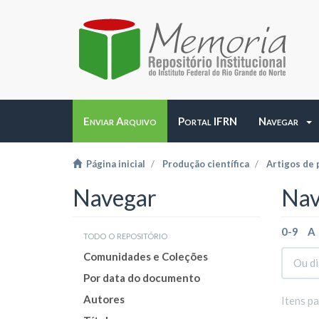
Enviar Arquivo
Portal IFRN
Navegar
Página inicial
Produção científica
Artigos de 
Navegar
Nav
0-9
A
todo o repositório
Comunidades e Coleções
Por data do documento
Autores
Itens p