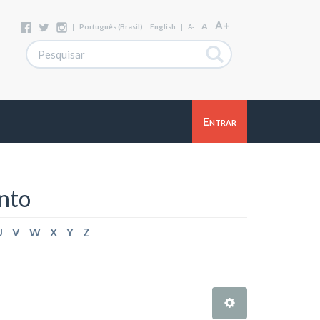
A+
A
|
Português (Brasil)
English
|
A-
Entrar
nto
U
V
W
X
Y
Z