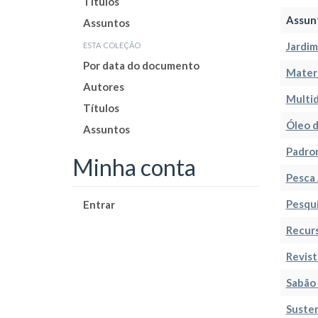
Títulos
Assun
Assuntos
esta coleção
Jardim
Por data do documento
Materi
Autores
Multid
Títulos
Óleo d
Assuntos
Padro
Minha conta
Pesca 
Pesqu
Entrar
Recur
Revist
Sabão
Susten