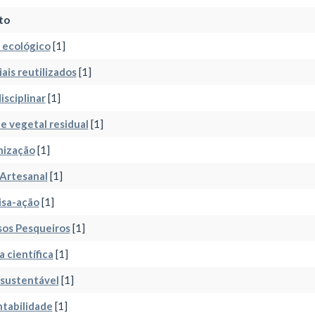
to
 ecológico
[1]
ais reutilizados
[1]
isciplinar
[1]
e vegetal residual
[1]
nização
[1]
Artesanal
[1]
isa-ação
[1]
sos Pesqueiros
[1]
a científica
[1]
 sustentável
[1]
tabilidade
[1]