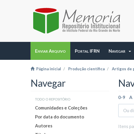
Enviar Arquivo
Portal IFRN
Navegar
Página inicial
Produção científica
Artigos de 
Navegar
Nav
0-9
A
todo o repositório
Comunidades e Coleções
Por data do documento
Autores
Itens p