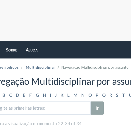
Sobre
Ajuda
periódicos
Multidisciplinar
Navegação Multidisciplinar por assunto
egação Multidisciplinar por assu
B
C
D
E
F
G
H
I
J
K
L
M
N
O
P
Q
R
S
T
Ir
ara a visualização no momento 22-34 of 34