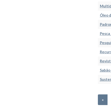
Multid
Óleo d
Padro
Pesca 
Pesqu
Recur
Revist
Sabão
Susten
«