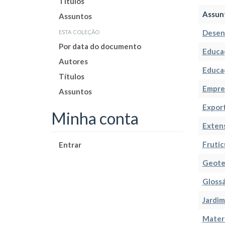
Títulos
Assun
Assuntos
esta coleção
Desen
Por data do documento
Educa
Autores
Educaç
Títulos
Empree
Assuntos
Expor
Minha conta
Exten
Frutic
Entrar
Geote
Glossá
Jardim
Materi