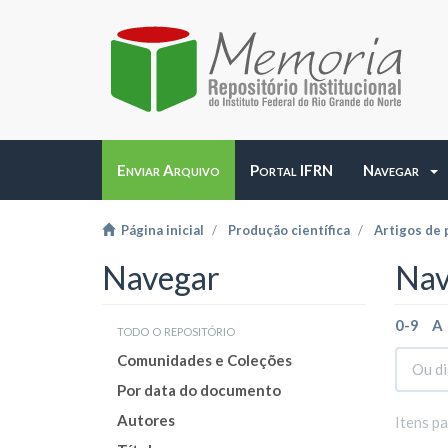
Enviar Arquivo
Portal IFRN
Navegar
Página inicial
Produção científica
Artigos de 
Navegar
Nav
0-9
A
todo o repositório
Comunidades e Coleções
Por data do documento
Autores
Itens p