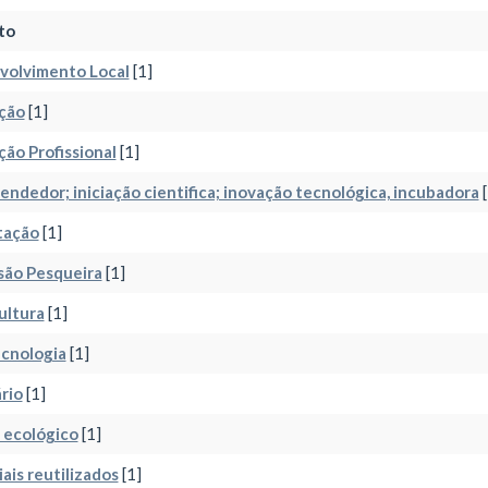
to
volvimento Local
[1]
ção
[1]
ão Profissional
[1]
ndedor; iniciação cientifica; inovação tecnológica, incubadora
[
tação
[1]
são Pesqueira
[1]
ultura
[1]
cnologia
[1]
rio
[1]
 ecológico
[1]
ais reutilizados
[1]