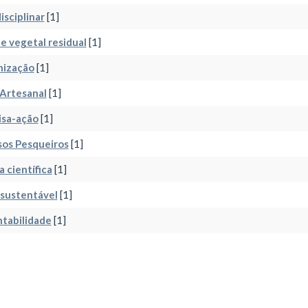
isciplinar
[1]
e vegetal residual
[1]
nização
[1]
Artesanal
[1]
isa-ação
[1]
sos Pesqueiros
[1]
a científica
[1]
 sustentável
[1]
tabilidade
[1]