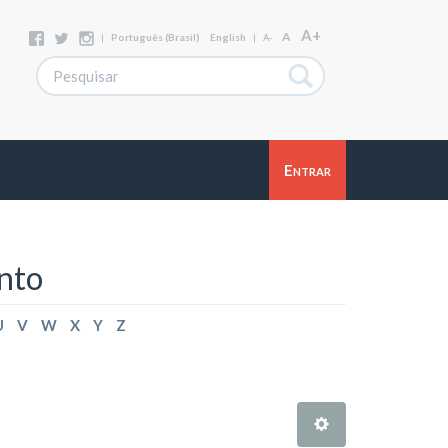
A+
A
|
Português (Brasil)
English
|
A-
Entrar
nto
U
V
W
X
Y
Z