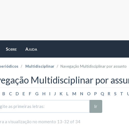
Sobre
Ajuda
periódicos
Multidisciplinar
Navegação Multidisciplinar por assunto
egação Multidisciplinar por assu
B
C
D
E
F
G
H
I
J
K
L
M
N
O
P
Q
R
S
T
Ir
ara a visualização no momento 13-32 of 34