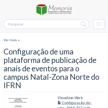
Alter
nave
Ver item
Configuração de uma
plataforma de publicação de
anais de eventos para o
campus Natal-Zona Norte do
IFRN
Visualizar/
Abrir
Configuração-de-
uma_2018_TCC.pdf