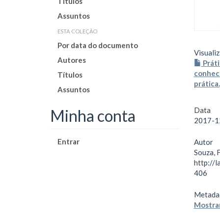
Títulos
Assuntos
esta coleção
Por data do documento
Visualiz
Autores
Práti
conheci
Títulos
prática
Assuntos
Data
Minha conta
2017-1
Entrar
Autor
Souza, F
http://
406
Metada
Mostrar