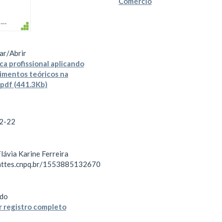
Comércio
ar/
Abrir
ca profissional aplicando
mentos teóricos na
.pdf (441.3Kb)
2-22
lávia Karine Ferreira
lattes.cnpq.br/1553885132670
do
 registro completo