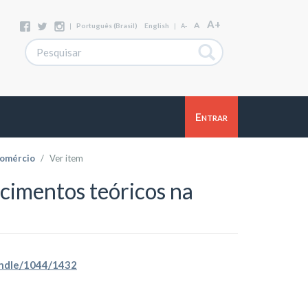
A+
A
|
Português (Brasil)
English
|
A-
Entrar
omércio
Ver item
ecimentos teóricos na
handle/1044/1432