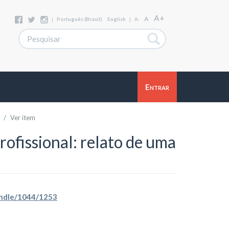
A+
A
|
Português (Brasil)
English
|
A-
Entrar
Ver item
ofissional: relato de uma
handle/1044/1253