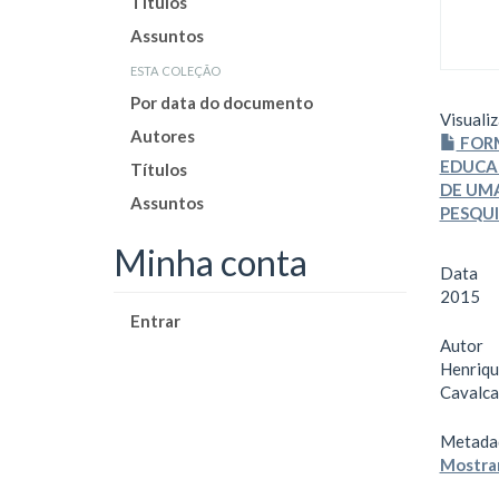
Títulos
Assuntos
esta coleção
Por data do documento
Visualiz
Autores
FOR
EDUCA
Títulos
DE UMA
Assuntos
PESQUI
Minha conta
Data
2015
Entrar
Autor
Henriqu
Cavalcan
Metada
Mostrar