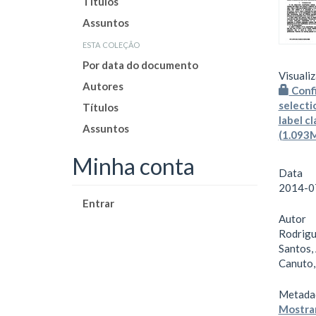
Títulos
Assuntos
esta coleção
Por data do documento
Visualiz
Autores
Confi
selecti
Títulos
label c
Assuntos
(1.093
Minha conta
Data
2014-0
Entrar
Autor
Rodrigue
Santos,
Canuto,
Metada
Mostrar