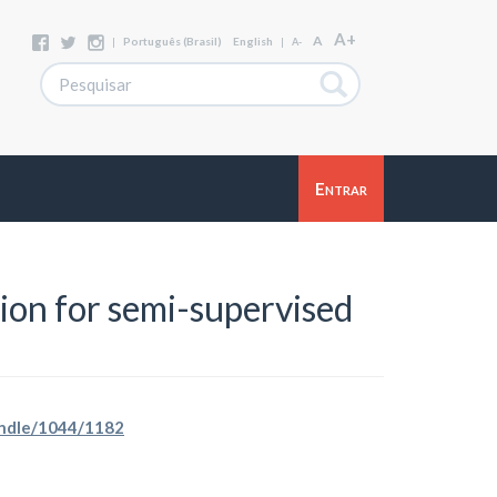
A+
A
|
Português (Brasil)
English
|
A-
Entrar
ion for semi-supervised
handle/1044/1182