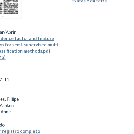
Exatas e da terra
ar/
Abrir
dence factor and feature
on for semi-supervised multi-
lassification methods.pdf
Mb)
7-11
s, Fillipe
 Araken
 Anne
do
 registro completo