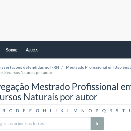
Sobre
Ajuda
dissertações defendidas no IFRN
Mestrado Profissional em Uso Sust
s Recursos Naturais por autor
egação Mestrado Profissional em
ursos Naturais por autor
B
C
D
E
F
G
H
I
J
K
L
M
N
O
P
Q
R
S
T
Ir