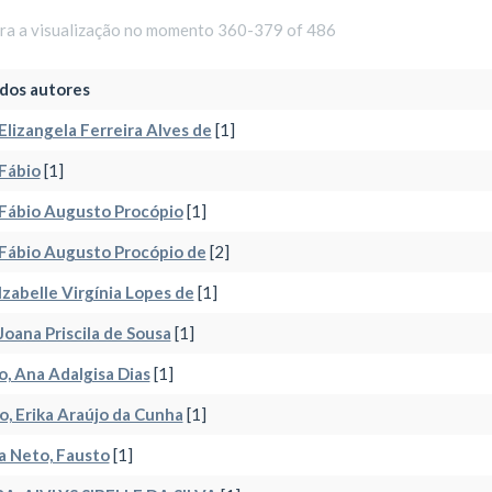
ara a visualização no momento 360-379 of 486
dos autores
 Elizangela Ferreira Alves de
[1]
 Fábio
[1]
 Fábio Augusto Procópio
[1]
 Fábio Augusto Procópio de
[2]
 Izabelle Virgínia Lopes de
[1]
 Joana Priscila de Sousa
[1]
o, Ana Adalgisa Dias
[1]
, Erika Araújo da Cunha
[1]
a Neto, Fausto
[1]