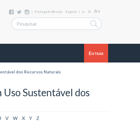
A+
A
|
Português (Brasil)
English
|
A-
Entrar
entável dos Recursos Naturais
 Uso Sustentável dos
U
V
W
X
Y
Z