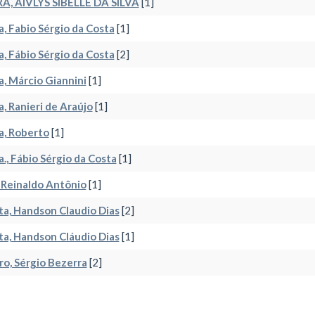
RA, AIVLYS SIBELLE DA SILVA
[1]
a, Fabio Sérgio da Costa
[1]
a, Fábio Sérgio da Costa
[2]
a, Márcio Giannini
[1]
a, Ranieri de Araújo
[1]
a, Roberto
[1]
a., Fábio Sérgio da Costa
[1]
 Reinaldo Antônio
[1]
a, Handson Claudio Dias
[2]
a, Handson Cláudio Dias
[1]
ro, Sérgio Bezerra
[2]