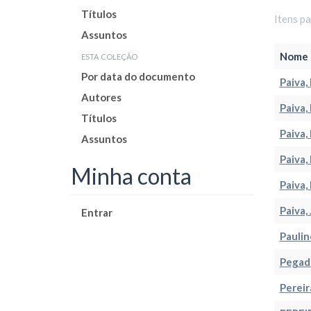
Títulos
Itens p
Assuntos
esta coleção
Nome 
Por data do documento
Paiva,
Autores
Paiva,
Títulos
Paiva,
Assuntos
Paiva,
Minha conta
Paiva,
Paiva,
Entrar
Paulin
Pegado
Pereir