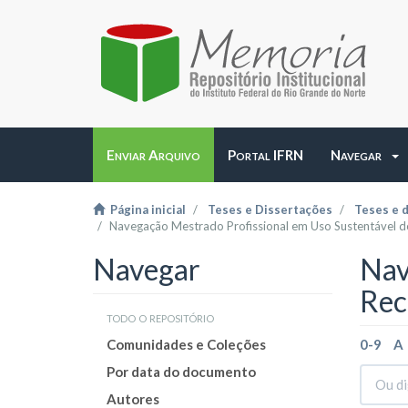
Enviar Arquivo
Portal IFRN
Navegar
Página inicial
Teses e Dissertações
Teses e 
Navegação Mestrado Profissional em Uso Sustentável do
Navegar
Nav
Rec
todo o repositório
Comunidades e Coleções
0-9
A
Por data do documento
Autores