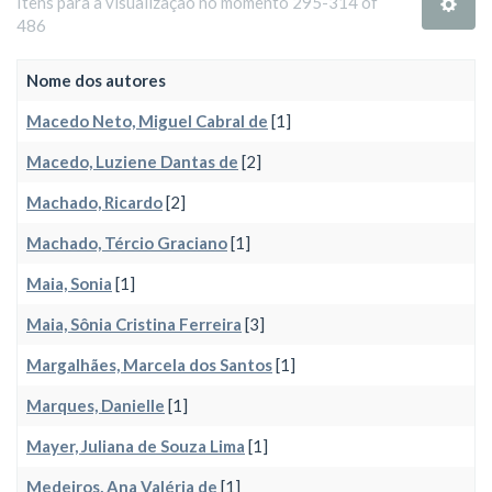
Itens para a visualização no momento 295-314 of
486
Nome dos autores
Macedo Neto, Miguel Cabral de
[1]
Macedo, Luziene Dantas de
[2]
Machado, Ricardo
[2]
Machado, Tércio Graciano
[1]
Maia, Sonia
[1]
Maia, Sônia Cristina Ferreira
[3]
Margalhães, Marcela dos Santos
[1]
Marques, Danielle
[1]
Mayer, Juliana de Souza Lima
[1]
Medeiros, Ana Valéria de
[1]