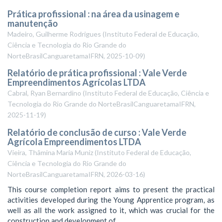
Prática profissional : na área da usinagem e
manutenção
Madeiro, Guilherme Rodrigues
(
Instituto Federal de Educação,
Ciência e Tecnologia do Rio Grande do
NorteBrasilCanguaretamaIFRN
,
2025-10-09
)
Relatório de prática profissional : Vale Verde
Empreendimentos Agrícolas LTDA
Cabral, Ryan Bernardino
(
Instituto Federal de Educação, Ciência e
Tecnologia do Rio Grande do NorteBrasilCanguaretamaIFRN
,
2025-11-19
)
Relatório de conclusão de curso : Vale Verde
Agrícola Empreendimentos LTDA
Vieira, Thâmina Maria Muniz
(
Instituto Federal de Educação,
Ciência e Tecnologia do Rio Grande do
NorteBrasilCanguaretamaIFRN
,
2026-03-16
)
This course completion report aims to present the practical
activities developed during the Young Apprentice program, as
well as all the work assigned to it, which was crucial for the
construction and development of ...