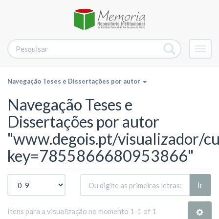
Alter
nave
Navegação Teses e Dissertações por autor
Navegação Teses e
Dissertações por autor
"www.degois.pt/visualizador/cu
key=7855866680953866"
Ir
Itens para a visualização no momento 1-1 of 1