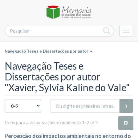
Alter
nave
Navegação Teses e Dissertações por autor
Navegação Teses e
Dissertações por autor
"Xavier, Sylvia Kaline do Vale"
Ir
Itens para a visualização no momento 1-2 of 2
Percepção dos impactos ambientais no entorno do