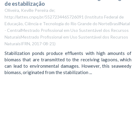
de estabilização
Oliveira, Keville Pereira de;
http://lattes.cnpq.br/5527234465726091
(
Instituto Federal de
Educação, Ciência e Tecnologia do Rio Grande do NorteBrasilNatal
- CentralMestrado Profissional em Uso Sustentável dos Recursos
NaturaisMestrado Profissional em Uso Sustentável dos Recursos
NaturaisIFRN
,
2017-08-21
)
Stabilization ponds produce effluents with high amounts of
biomass that are transmitted to the receiving lagoons, which
can lead to environmental damages. However, this seaweedy
biomass, originated from the stabilization ...