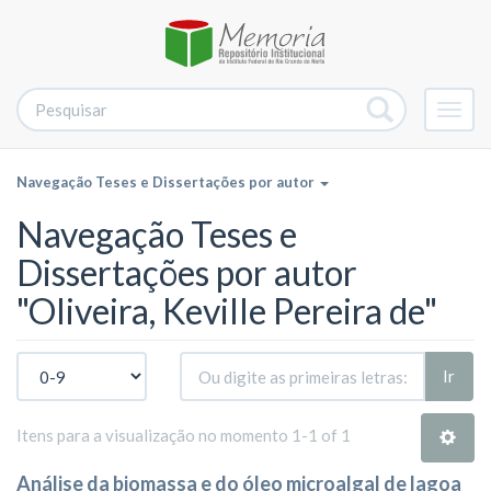
Alter
nave
Navegação Teses e Dissertações por autor
Navegação Teses e
Dissertações por autor
"Oliveira, Keville Pereira de"
Ir
Itens para a visualização no momento 1-1 of 1
Análise da biomassa e do óleo microalgal de lagoa