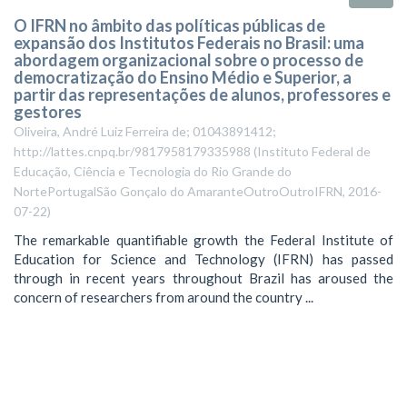
O IFRN no âmbito das políticas públicas de
expansão dos Institutos Federais no Brasil: uma
abordagem organizacional sobre o processo de
democratização do Ensino Médio e Superior, a
partir das representações de alunos, professores e
gestores
Oliveira, André Luiz Ferreira de; 01043891412;
http://lattes.cnpq.br/9817958179335988
(
Instituto Federal de
Educação, Ciência e Tecnologia do Rio Grande do
NortePortugalSão Gonçalo do AmaranteOutroOutroIFRN
,
2016-
07-22
)
The remarkable quantifiable growth the Federal Institute of
Education for Science and Technology (IFRN) has passed
through in recent years throughout Brazil has aroused the
concern of researchers from around the country ...