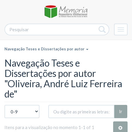
Alter
nave
Navegação Teses e Dissertações por autor
Navegação Teses e
Dissertações por autor
"Oliveira, André Luiz Ferreira
de"
Ir
Itens para a visualização no momento 1-1 of 1