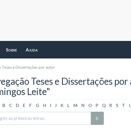
Sobre
Ajuda
 Teses e Dissertações por autor
egação Teses e Dissertações por 
ingos Leite"
B
C
D
E
F
G
H
I
J
K
L
M
N
O
P
Q
R
S
T
Ir