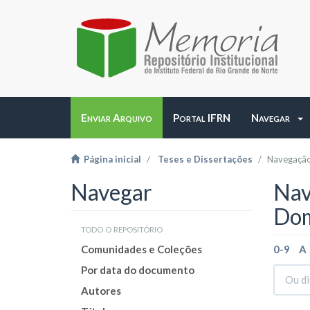
Enviar Arquivo
Portal IFRN
Navegar
Página inicial
Teses e Dissertações
Navegação
Navegar
Nav
Dom
todo o repositório
Comunidades e Coleções
0-9
A
Por data do documento
Autores