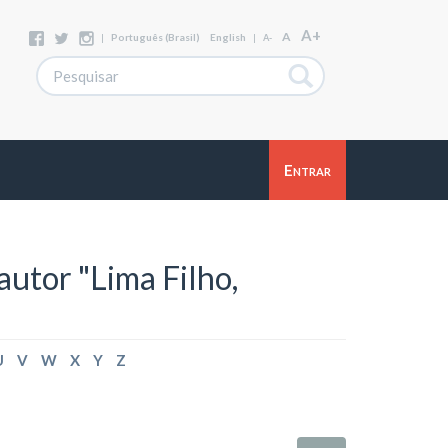
A+
A
|
Português (Brasil)
English
|
A-
Entrar
autor "Lima Filho,
U
V
W
X
Y
Z