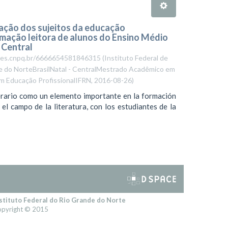
rmação dos sujeitos da educação
ormação leitora de alunos do Ensino Médio
 Central
lattes.cnpq.br/6666654581846315
(
Instituto Federal de
de do NorteBrasilNatal - CentralMestrado Acadêmico em
m Educação ProfissionalIFRN
,
2016-08-26
)
iterario como un elemento importante en la formación
el campo de la literatura, con los estudiantes de la
stituto Federal do Rio Grande do Norte
pyright © 2015