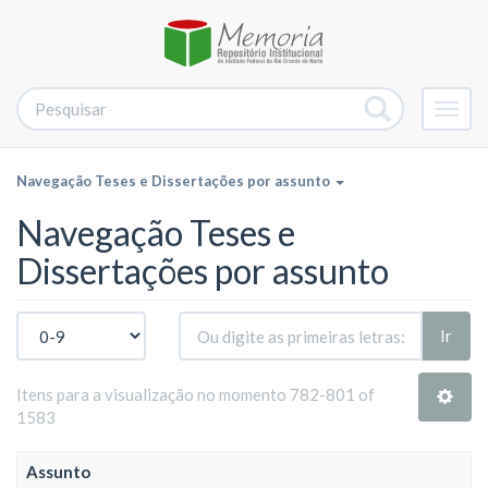
Alter
nave
Navegação Teses e Dissertações por assunto
Navegação Teses e
Dissertações por assunto
Ir
Itens para a visualização no momento 782-801 of
1583
Assunto