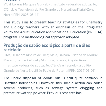
Vidal, Lorena Marques Gurgel; -
(
Instituto Federal de Educação,
Ciência e Tecnologia do Rio Grande do NorteBrasilNatal-Zona
NorteIFRN
,
2025-08-11
)
This study aims to present teaching strategies for Chemistry
and Biology teachers, with an emphasis on the Integrated
Youth and Adult Education and Vocational Education (PROEJA)
program. The methodological approach adopted ...
Produção de sabão ecológico a partir de óleo
reciclado
Silva, Ulisandra Ribeiro de Lima; Melo, Dainara Cristina de Moura;
Macedo, Letícia Gabrielly Muniz de; Soares, Angelo Araujo
(
Instituto Federal de Educação, Ciência e Tecnologia do Rio
Grande do NorteBrasilSão Paulo do PotengiIFRN
,
2017-03-08
)
The undue disposal of edible oils is still quite common in
Brazilian households. However, this simple action can cause
several problems, such as sewage system clogging and
premature water pipe wear. Previous research has ...